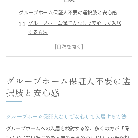
グループホーム保証人不要の選択肢と安心感
グループホーム保証人なしで安心して入居
する方法
障害者グループホーム保証人不要の制度の
特徴と活用法
精神障害者向けグループホーム保証の現在
地
グループホーム保証人不要の選
保証会社利用でグループホーム入居を実現
択肢と安心感
するコツ
保証人不要グループホーム選びの注意点と
比較方法
グループホーム保証人なしで安心して入居する方法
身元保証や連帯保証人の負担を減らす工夫
グループホームへの入居を検討する際、多くの方が「保
グループホームの身元保証負担を減らす具
証人がいない場合でも入居できるのか」という不安を抱