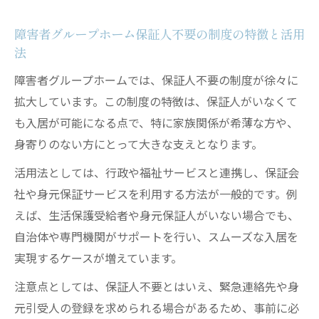
と対策
障害者グループホーム保証人不要の制度の特徴と活用
障害者グループホーム身元保証人の役割と
法
負担
障害者グループホームでは、保証人不要の制度が徐々に
老人ホーム保証とグループホーム保証の違
拡大しています。この制度の特徴は、保証人がいなくて
いとは
も入居が可能になる点で、特に家族関係が希薄な方や、
保証会社と保証金の仕組みを知りリスク回避
身寄りのない方にとって大きな支えとなります。
グループホーム保証会社利用の流れと注意
点
活用法としては、行政や福祉サービスと連携し、保証会
社や身元保証サービスを利用する方法が一般的です。例
保証会社の役割とグループホーム保証金の
えば、生活保護受給者や身元保証人がいない場合でも、
違い
自治体や専門機関がサポートを行い、スムーズな入居を
グループホーム保証金相場とリスク管理の
実現するケースが増えています。
コツ
注意点としては、保証人不要とはいえ、緊急連絡先や身
保証会社を活用したグループホーム入居の
元引受人の登録を求められる場合があるため、事前に必
利点