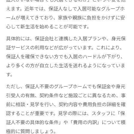
体的対策
えます。近年では、保証人なしで入居可能なグループホ
連帯保証人負担軽減を目指すグループホー
ームが増えてきており、家族や親族に負担をかけずに安
ムの選び方
心して新生活を始めることが可能です。
障害者グループホームで保証人不要を選ぶ
具体的には、保証会社と連携した入居プランや、身元保
メリット
証サービスの利用などが広がっています。これにより、
保証会社利用による身元保証の負担削減術
保証人を確保できない方でも入居のハードルが下がり、
保証人不要グループホーム活用で家族の安
より多くの方が自立した生活を送れるようになっていま
心を実現
す。
障害者ホーム入居における保証の疑問を解消
ただし、保証人不要のグループホームでも保証金や身元
障害者グループホーム保証人に関するよく
引受人の有無、契約条件など施設ごとに異なるため、事
ある質問
前に相談・見学を行い、契約内容や費用負担の詳細を確
グループホーム保証で不安を解決するため
認することが重要です。見学の際には、スタッフに「保
のポイント
証人不要の具体的な条件」や「費用の内訳」について積
精神障害者ホーム入居時保証人不要の実情
極的に質問しましょう。