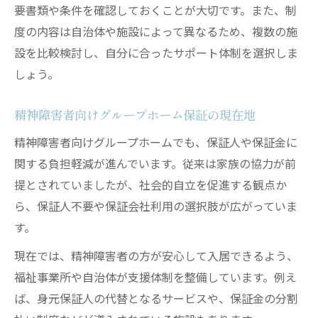
要書類や条件を確認しておくことが大切です。また、制
保証金返金や滞納時のグループホーム対応
度の内容は自治体や施設によって異なるため、複数の施
策
設を比較検討し、自分に合ったサポート体制を選択しま
実践的な費用最小化で経済的な負担を軽減
しょう。
グループホーム保証費用を抑える実践的な
ポイント
精神障害者向けグループホーム保証の現在地
保証人なしで入居する際の費用最小化術
精神障害者向けグループホームでも、保証人や保証金に
グループホーム保証金の節約方法と注意点
関する負担軽減が進んでいます。従来は家族の協力が前
保証会社選びが費用最小化に与える影響
提とされていましたが、社会的自立を促進する観点か
障害者グループホーム費用負担軽減のコツ
ら、保証人不要や保証会社利用の選択肢が広がっていま
長期安定入居を叶えるための契約時注意点
す。
グループホーム保証契約で見落としがちな
現在では、精神障害者の方が安心して入居できるよう、
注意点
福祉事業所や自治体が支援体制を整備しています。例え
長期入居を目指すグループホーム保証のポ
ば、身元保証人の代替となるサービスや、保証金の分割
イント