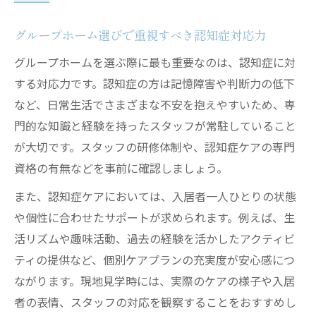
断
要支援・要介護度とグループホームの条件
グループホーム選びで重視すべき認知症対応力
中川区のグループホーム入居基準の詳細
グループホームを選ぶ際に最も重要なのは、認知症に対
障害者グループホームとの受け入れ条件比
する対応力です。認知症の方は記憶障害や判断力の低下
較
など、日常生活でさまざまな不安を抱えやすいため、専
認知症の方に適した入居条件のポイント
門的な知識と経験を持ったスタッフが常駐していること
が大切です。スタッフの研修体制や、認知症ケアの専門
安心して任せられる施設の特徴を解説
資格の有無などを事前に確認しましょう。
グループホームの少人数ケア体制の魅力
また、認知症ケアにおいては、入居者一人ひとりの状態
信頼できるグループホームの見極め方
や個性に合わせたサポートが求められます。例えば、生
地域密着型グループホームの安心ポイント
活リズムや趣味活動、過去の経験を活かしたアクティビ
医療連携が充実したグループホームの特徴
ティの提供など、個別ケアプランの充実度が安心感につ
生活サポート充実のグループホーム選定法
ながります。現地見学時には、実際のケアの様子や入居
愛知県名古屋市で負担を抑えるヒント
者の表情、スタッフの対応を観察することをおすすめし