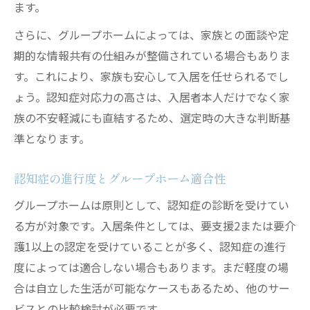
グループホームの費用を抑える工夫と比較
ます。
名古屋市認知症グループホーム料金の目安
さらに、グループホームによっては、家族との面談や定
生活保護相談可のグループホーム探し方
期的な情報共有の仕組みが整備されている場合もありま
月額費用と初期費用の内訳を事前に確認
す。これにより、家族も安心して入居を任せられるでし
介護保険適用でグループホーム費用負担軽
ょう。認知症対応力の高さは、入居者本人だけでなく家
減
族の不安軽減にも直結するため、選定時の大きな判断基
準となります。
認知症の家族に適した暮らしの提案
グループホームで実現する安心の共同生活
認知症の進行度とグループホーム適合性
認知症の方が自分らしく過ごせる環境作り
グループホームは原則として、認知症の診断を受けてい
地域交流を重視したグループホームの魅力
る方が対象です。入居条件としては、要支援2または要介
趣味活動が充実したグループホームの工夫
護1以上の認定を受けていることが多く、認知症の進行
家族の通いやすさに配慮した施設選び
度によっては適合しない場合もあります。まだ軽度の場
グループホーム入居前に知るべき基礎知識
合は自立した生活が可能なケースもあるため、他のサー
グループホームとは何か基礎から解説
ビスとの比較検討が必要です。