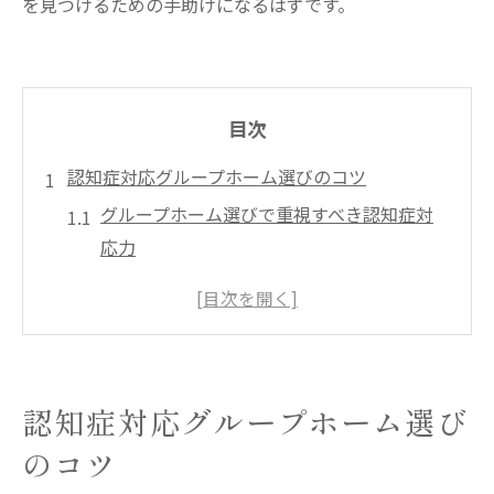
を見つけるための手助けになるはずです。
目次
認知症対応グループホーム選びのコツ
グループホーム選びで重視すべき認知症対
応力
認知症の進行度とグループホーム適合性
グループホームで実現できる生活の安心感
名古屋市認知症グループホームの特徴解説
障害者グループホームとの違いと選択基準
認知症対応グループホーム選び
乗越町のグループホーム入居条件とは
のコツ
グループホーム入居で求められる認知症診