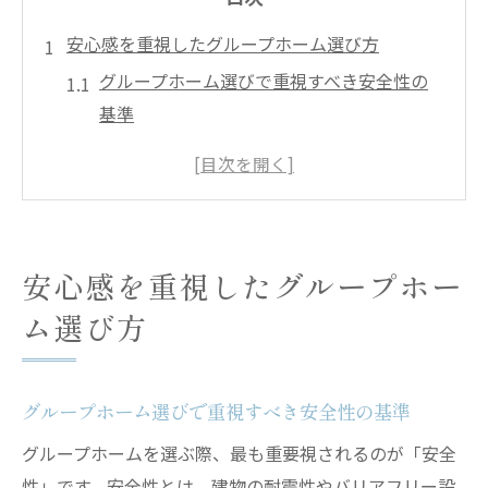
安心感を重視したグループホーム選び方
グループホーム選びで重視すべき安全性の
基準
家庭的な雰囲気が安心感につながる理由
スタッフ体制が支えるグループホームの安
心感
総合ケア運営グループホームの特徴と安心
安心感を重視したグループホー
感
ム選び方
比較でわかるグループホームの選び方のコ
ツ
総合ケアが支える家庭的な暮らしの秘密
グループホーム選びで重視すべき安全性の基準
グループホームで実感できる家庭的な暮ら
グループホームを選ぶ際、最も重要視されるのが「安全
し
性」です。安全性とは、建物の耐震性やバリアフリー設