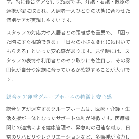
す。特に総合ケアを行う施設では、介護・看護・医療の
家族も納得できる総合ケアの暮らしガイド
連携が密に取られ、入居者一人ひとりの状態に合わせた
グループホーム選びで家族が重視する点と
個別ケアが実現しやすいです。
は
スタッフの対応力や入居者との距離感も重要で、「困っ
総合ケアで叶う本人と家族の満足な暮らし
た時にすぐ相談できる」「日々の小さな変化に気付いて
見学時に確認したい家族向けサポート内容
もらえる」といった安心感があります。見学時には、ス
入居前の不安を解消する情報収集のコツ
タッフの表情や利用者とのやり取りにも注目し、その雰
家族の負担を軽減できる総合ケアの工夫
囲気が自分や家族に合っているか確認することが大切で
す。
総合ケア運営グループホームの特徴と安心感
総合ケアが運営するグループホームは、医療・介護・生
活支援が一体となったサポート体制が特徴です。医療機
関との連携による健康管理や、緊急時の迅速な対応、日
常のリハビリやレクリエーションなど、多職種が協力し