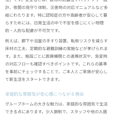
総合ケアの取り組みが生む温かな生活環境
計、夜間の見守り体制、災害時の対応マニュアルなど多
日常のサポートで感じる家族のような安心
岐にわたります。特に認知症の方や高齢者が安心して暮
感
らすためには、日常生活の中で不安を感じにくい物理
グループホームの生活で得られる居心地の
的・人的な配慮が不可欠です。
良さ
例えば、廊下や浴室の手すり設置、転倒リスクを減らす
利用者の声から見る家庭的な雰囲気の魅力
床材の工夫、定期的な避難訓練の実施などが挙げられま
医療と介護が連携する暮らしの魅力とは
す。また、施設ごとに医療機関との連携状況や、急変時
グループホームの医療連携体制の実態
の対応フローも確認すべきポイントです。これらの基準
を事前にチェックすることで、ご本人とご家族が安心し
介護と医療が連携した安心サポートの仕組
て新生活をスタートできます。
み
健康管理も万全なグループホームの魅力
家庭的な雰囲気が安心感につながる理由
夜間対応や看護師常駐の安心できる体制
グループホームの大きな魅力は、家庭的な雰囲気で生活
医療連携で叶う個別ケアと暮らしの質向上
できる点にあります。少人数制で、スタッフや他の入居
費用比較で見えるグループホームの真価