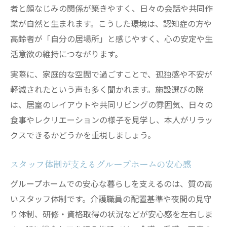
者と顔なじみの関係が築きやすく、日々の会話や共同作
グループホームの費用内訳と総合ケアの違
業が自然と生まれます。こうした環境は、認知症の方や
い
高齢者が「自分の居場所」と感じやすく、心の安定や生
家賃・共益費・敷金の比較ポイントを解説
活意欲の維持につながります。
グループホーム費用と生活サービスの関係
実際に、家庭的な空間で過ごすことで、孤独感や不安が
性
軽減されたという声も多く聞かれます。施設選びの際
見落としがちな追加費用と注意点
は、居室のレイアウトや共同リビングの雰囲気、日々の
総合ケア運営施設の費用面でのメリット
食事やレクリエーションの様子を見学し、本人がリラッ
認知症ケアに強いグループホームの特徴
クスできるかどうかを重視しましょう。
グループホームの認知症対応力の実際
スタッフ体制が支えるグループホームの安心感
専門スタッフによる認知症サポート体制
グループホームでの安心な暮らしを支えるのは、質の高
進行抑制のための学習療法やイベント事例
いスタッフ体制です。介護職員の配置基準や夜間の見守
安心できる見守りと個別ケアのポイント
り体制、研修・資格取得の状況などが安心感を左右しま
認知症ケアが手厚いグループホームの魅力