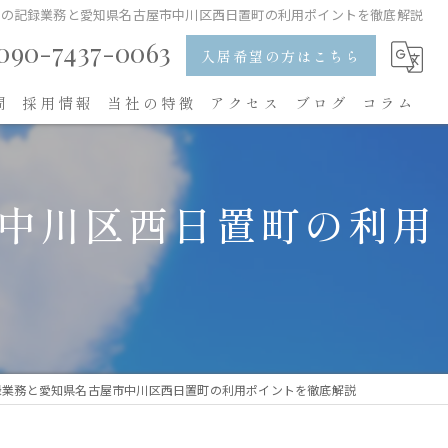
ムの記録業務と愛知県名古屋市中川区西日置町の利用ポイントを徹底解説
090-7437-0063
入居希望の方はこちら
問
採用情報
当社の特徴
アクセス
ブログ
コラム
入居
中川区西日置町の利用
食事
レクリエーション
求人
内職
録業務と愛知県名古屋市中川区西日置町の利用ポイントを徹底解説
看護