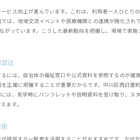
共同生活介護における記録役割を詳しく解説
記録業務を通じて見えるグループホームの日常
サービス向上が進んでいます。これは、利用者一人ひとりの
域では、地域交流イベントや医療機関との連携が強化され
グループホームの日常を支える記録の工夫
つながっています。こうした最新動向を把握し、現場で実
現場で活かされる記録業務の実践例紹介
障害者グループホームの記録から見る生活
記録業務で分かる利用者支援の実態とは
確認法
精神障害者グループホームの日常記録を解説
するには、自治体の福祉窓口や公式資料を参照するのが確
名古屋市のグループホーム日常支援のポイント
報を正確に把握することが重要だからです。中川区西日置
西日置町エリアで注目される支援体制の特徴
的には、見学時にパンフレットや説明資料を受け取り、ス
グループホームの地域連携と支援体制の魅力
行えます。
名古屋市の障害者グループホーム支援の実例
提供される生活支援サービスの特徴とは
用術
精神障害者グループホームでの支援体制解説
体が提供する一覧表を活用することがおすすめです。なぜ