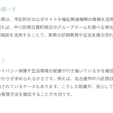
グループホームが提供する生活支援内容
の調べ方
名古屋市障害者グループホームの支援体制
る際は、市区町村の公式サイトや福祉関連機関の情報を活
生活支援サービスの連携とグループホーム
例えば、中川区西日置町周辺のグループホームを調べる場
安心できるグループホーム選びのポイント
別相談を活用することで、実際の記録業務や生活支援の流
精神障害者のためのグループホーム支援事例
生活支援と記録の重要な関係性を解説
ント
障害者グループホーム利用の流れと記録の役割
グループホーム利用開始までの手続き解説
ライバシー保護や生活環境の配慮が行き届いているかを確
名古屋市の障害者グループホーム利用条件
やかさが求められるからです。例えば、名古屋市中川区西
施されているケースもあります。こうした配慮が、安心し
入所申請から生活開始までの記録の流れ
の管理方法を確認することが大切です。
精神障害者グループホーム入所手続きの実際
グループホーム利用時の記録管理の注意点