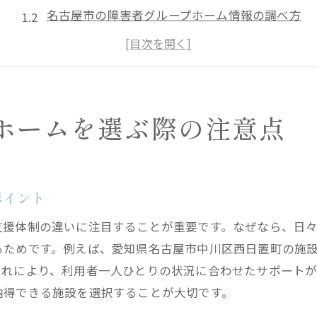
名古屋市の障害者グループホーム情報の調べ方
女性向けグループホーム利用時のポイント
愛知県全域のグループホーム最新動向
精神障害者グループホームの入所条件確認法
グループホーム選定に役立つ一覧の活用術
ホームを選ぶ際の注意点
グループホーム記録業務の基本と現場での工夫
グループホーム記録業務の流れと基礎知識
現場で役立つグループホーム記録の工夫例
ポイント
共同生活介護における記録の重要性とは
支援体制の違いに注目することが重要です。なぜなら、日
障害者グループホームでの記録業務の実際
るためです。例えば、愛知県名古屋市中川区西日置町の施
精神障害者グループホームでの記録現場紹介
これにより、利用者一人ひとりの状況に合わせたサポートが
名古屋市の指定共同生活介護の記録対応方法
納得できる施設を選択することが大切です。
名古屋市中川区で安心できる生活支援とは