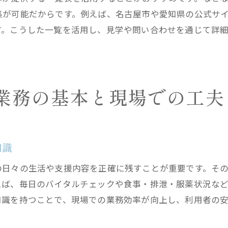
愛知県全域のグループホーム支援の最新動向
集が可能だからです。例えば、名古屋市や愛知県の公式サ
指定共同生活介護による支援の取り組み
す。こうした一覧を活用し、見学や問い合わせを通じて詳
グループホーム選びで押さえたい利用条件
グループホームの入所条件を徹底解説
名古屋市障害者グループホーム利用基準
業務の基本と現場での工夫
精神障害者グループホームの必要条件紹介
女性利用者向けグループホームの条件確認
愛知県の障害者グループホーム利用方法
知識
グループホーム一覧の使い方と選び方のコツ
暮らしやすさで選ぶ中川区西日置町のグループホーム
の日々の生活や支援内容を正確に残すことが重要です。そ
グループホームで叶える快適な日常生活
えば、毎日のバイタルチェックや食事・排泄・服薬状況な
知識を持つことで、現場での業務効率が向上し、利用者の
名古屋市中川区のグループホーム生活支援
障害者グループホームの暮らしやすさの理由