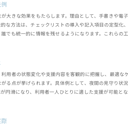
夫例
精神障害者グループホームでの安心な暮らし
支援体制が充実したグループホームの魅力
夫が大きな効果をもたらします。理由として、手書きや電
地域密着型グループホームの利用メリット
表的な方法は、チェックリストの導入や記入項目の定型化
、誰でも統一的に情報を残せるようになります。これらの
は
、利用者の状態変化や支援内容を客観的に把握し、最適な
ながる点が挙げられます。具体例として、夜間の見守り状
携が円滑になり、利用者一人ひとりに適した支援が可能とな
実際