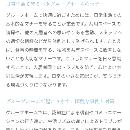
日常生活で守るべきグループホームのマナー
比較
グループホームで快適に過ごすためには、日常生活での
老人ホームと異なるグループホームの生活
基本的なマナーを守ることが重要です。共用スペースの
環境
清掃や、他の入居者への思いやりある言動、スタッフへ
料金体系やサービスの違いをグループホー
の適切な相談などが具体例として挙げられます。たとえ
ム視点で解説
ば、食事の時間を守る、私物を共有スペースに放置しな
グループホーム選びの参考になる比較ポイ
いことも大切なマナーです。こうしたマナーを日々意識
ント
することで、入居者同士のトラブルを防ぎ、心地よい共
グループホームで実現できる自立支援の魅
同生活が実現します。日常の小さな気配りが、安心でき
力
る環境づくりにつながります。
安心生活のためのグループホーム選び実践ガイ
ド
グループホームで起こりやすい困難な事例と対策
安心できるグループホーム選びの実践的な
グループホームでは、認知症による徘徊やコミュニケー
コツ
ションの行き違い、生活リズムの違いによるトラブルが
見学や相談を活かしたグループホーム選定
発生しやすい傾向があります。こうした困難を乗り越え