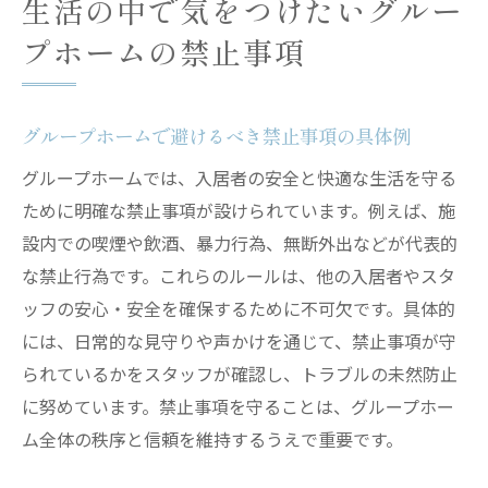
生活の中で気をつけたいグルー
夫
プホームの禁止事項
認知症ケアが充実したグループホームの特
徴
精神面を支えるグループホームの取り組み
グループホームで避けるべき禁止事項の具体例
安心して過ごせるグループホームの工夫と
グループホームでは、入居者の安全と快適な生活を守る
は
ために明確な禁止事項が設けられています。例えば、施
グループホームでの個別対応や日常サポー
設内での喫煙や飲酒、暴力行為、無断外出などが代表的
ト
な禁止行為です。これらのルールは、他の入居者やスタ
グループホームの社会参加支援と自立促進
ッフの安心・安全を確保するために不可欠です。具体的
入居者の安心を守るグループホームの配慮
には、日常的な見守りや声かけを通じて、禁止事項が守
グループホームと老人ホームの違いを徹底解説
られているかをスタッフが確認し、トラブルの未然防止
グループホームと老人ホームの基本的な違
に努めています。禁止事項を守ることは、グループホー
い
ム全体の秩序と信頼を維持するうえで重要です。
グループホームの対象者やサポート内容を