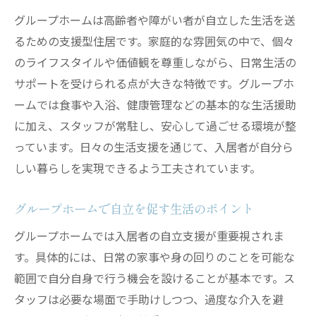
ージ
グループホームは高齢者や障がい者が自立した生活を送
グループホームと他施設の違いを理解する
るための支援型住居です。家庭的な雰囲気の中で、個々
生活の中で気をつけたいグループホームの禁止
のライフスタイルや価値観を尊重しながら、日常生活の
事項
サポートを受けられる点が大きな特徴です。グループホ
グループホームで避けるべき禁止事項の具
ームでは食事や入浴、健康管理などの基本的な生活援助
体例
に加え、スタッフが常駐し、安心して過ごせる環境が整
日常生活で守るべきグループホームのマナ
っています。日々の生活支援を通じて、入居者が自分ら
ー
しい暮らしを実現できるよう工夫されています。
グループホームで起こりやすい困難な事例
と対策
グループホームで自立を促す生活のポイント
グループホームの禁止事項が生まれる背景
グループホームでは入居者の自立支援が重要視されま
を知る
す。具体的には、日常の家事や身の回りのことを可能な
トラブル防止のためのグループホームのル
範囲で自分自身で行う機会を設けることが基本です。ス
ール解説
タッフは必要な場面で手助けしつつ、過度な介入を避