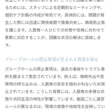
方法
るためには、スタッフによる定期的なミーティングや、
グループホーム生活で押さえたい心構えと
個別ケア計画の作成が有効です。具体的には、問題が発
工夫
生した際には迅速に関係者間で情報共有し、再発防止策
入居後のトラブル防止策とサポートの活用
を講じます。入居者一人ひとりの状態や性格に合わせて
法
柔軟に対応することが、困難な状況の解決に直結しま
す。
家族と一緒に考えるグループホーム選びの
ポイント
グループホームの禁止事項が生まれる背景を知る
快適なグループホーム生活を送るための秘
訣
グループホームの禁止事項は、過去の事故やトラブル事
例を踏まえて策定されています。例えば、無断外出や危
険物の持ち込みは、入居者の安全を損ねかねないため禁
止されています。こうした背景には、入居者の多様な状
態や共同生活の特性が影響しています。施設ごとに運営
ルールが異なるのは、現場の実情や地域性を反映してい