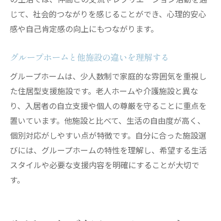
意
じて、社会的つながりを感じることができ、心理的安心
グループホームの3ヶ月ルールとは何かを解
感や自己肯定感の向上にもつながります。
説
長期入院時のグループホーム退去リスクを
グループホームと他施設の違いを理解する
知る
グループホームは、少人数制で家庭的な雰囲気を重視し
グループホーム追い出される事例と防ぐ工
た住居型支援施設です。老人ホームや介護施設と異な
夫
り、入居者の自立支援や個人の尊厳を守ることに重点を
トラブル回避のためのグループホーム契約
置いています。他施設と比べて、生活の自由度が高く、
の注意点
個別対応がしやすい点が特徴です。自分に合った施設選
認知症グループホームでの退去リスク対応
びには、グループホームの特性を理解し、希望する生活
策
スタイルや必要な支援内容を明確にすることが大切で
す。
グループホーム利用継続のための重要ポイ
ント
認知症や精神面に配慮したグループホームの工