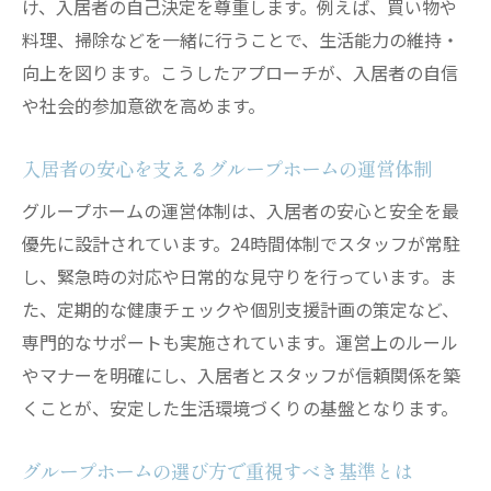
け、入居者の自己決定を尊重します。例えば、買い物や
グループホーム利用時に注意したいポイン
料理、掃除などを一緒に行うことで、生活能力の維持・
ト
向上を図ります。こうしたアプローチが、入居者の自信
グループホーム選びで重要な見分け方とポイン
や社会的参加意欲を高めます。
ト
良いグループホームの見分け方と実践例を
入居者の安心を支えるグループホームの運営体制
紹介
グループホームの運営体制は、入居者の安心と安全を最
グループホームの口コミや見学時のチェッ
優先に設計されています。24時間体制でスタッフが常駐
ク項目
し、緊急時の対応や日常的な見守りを行っています。ま
グループホーム選びで押さえたい安心の基
た、定期的な健康チェックや個別支援計画の策定など、
準
専門的なサポートも実施されています。運営上のルール
障害者や認知症に強いグループホームの特
やマナーを明確にし、入居者とスタッフが信頼関係を築
徴
くことが、安定した生活環境づくりの基盤となります。
グループホームの料金体系と費用の考え方
適切なグループホーム選びの行動ポイント
グループホームの選び方で重視すべき基準とは