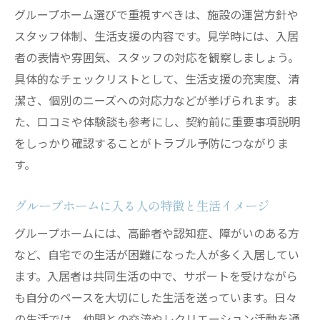
障害者や若い人も支えるグループホームの特徴
グループホーム選びで重視すべきは、施設の運営方針や
とは
スタッフ体制、生活支援の内容です。見学時には、入居
障害者にも対応するグループホームの支援
者の表情や雰囲気、スタッフの対応を観察しましょう。
内容
具体的なチェックリストとして、生活支援の充実度、清
若い人が利用するグループホームの実情を
潔さ、個別のニーズへの対応力などが挙げられます。ま
解説
た、口コミや体験談も参考にし、契約前に重要事項説明
をしっかり確認することがトラブル予防につながりま
グループホームでの多様な入居者への対応
す。
方法
障害者グループホームで得られる生活サポ
グループホームに入る人の特徴と生活イメージ
ート
グループホームには、高齢者や認知症、障がいのある方
精神面のケアも行うグループホームの配慮
など、自宅での生活が困難になった人が多く入居してい
点
ます。入居者は共同生活の中で、サポートを受けながら
グループホームあるあるにみる日常の工夫
も自分のペースを大切にした生活を送っています。日々
グループホームの3ヶ月ルールと退去リスクに注
の生活では、仲間との交流やレクリエーション活動を通