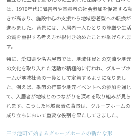
グループホームで感じる安心と自立支援
は、1970年代に障害者や高齢者の社会参加を促進する動
中川区障害者グループホームの生活面を比
きが高まり、施設中心の支援から地域密着型への転換が
較
進みました。背景には、入居者一人ひとりの尊厳や生活
の質を重視する考え方が根付き始めたことが挙げられま
安心の住まい探しを叶えるグループホーム紹介
す。
グループホーム選びのポイントと選択肢解
説
特に、愛知県や名古屋市では、地域住民との交流や地元
の文化を取り入れた活動が積極的に行われ、グループホ
中川区のグループホーム情報を整理する方
ームが地域社会の一員として定着するようになりまし
法
た。例えば、季節の行事や地元イベントへの参加を通じ
見学前に知りたいグループホームの支援内
て、入居者が地域とのつながりを深める取り組みが見ら
容
れます。こうした地域密着の背景は、グループホームの
障害者向けグループホームのサポート体制
成り立ちにおいて重要な役割を果たしてきました。
求人情報も活用したグループホーム探し
地域と共に歩むグループホームの役割を解説
三ツ池町で始まるグループホームの新たな形