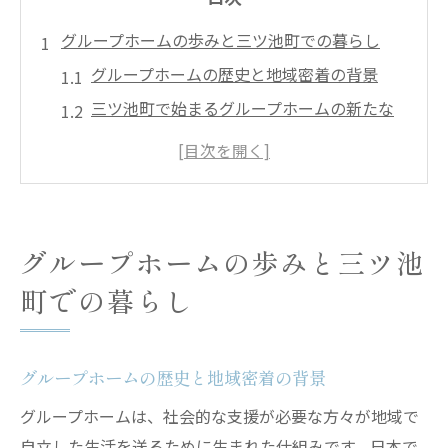
グループホームの歩みと三ツ池町での暮らし
グループホームの歴史と地域密着の背景
三ツ池町で始まるグループホームの新たな
形
グループホーム発展の流れと制度の変遷
中川区周辺のグループホーム事情と傾向
障害者支援とグループホームの成り立ちを
グループホームの歩みと三ツ池
探る
町での暮らし
三ツ池町で選ぶグループホーム生活の魅力
三ツ池町グループホームの暮らしやすさの
理由
グループホームの歴史と地域密着の背景
日常支援が充実したグループホームの特徴
グループホームは、社会的な支援が必要な方々が地域で
地域社会とつながるグループホーム生活
自立した生活を送るために生まれた仕組みです。日本で