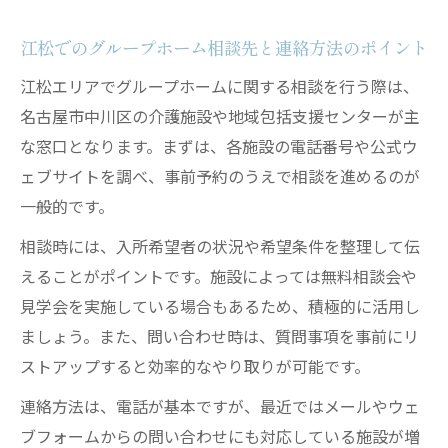
詳細
助成金申請に必要な書類や手続きの流れを
江松でのグループホーム相談先と連絡方法のポイント
解説
江松エリアでグループホームに関する相談を行う際は、
グループホーム費用負担を減らすためのコ
名古屋市中川区の介護施設や地域包括支援センターが主
ツ
な窓口となります。まずは、各施設の電話番号や公式ウ
住所地特例制度の仕組みと活用ポイント紹
ェブサイトを調べ、事前予約のうえで相談を進めるのが
介
一般的です。
認知症対応グループホーム選びの実践ポイント
相談時には、入所希望者の状況や希望条件を整理して伝
認知症対応グループホームの受け入れ基準
えることがポイントです。施設によっては無料相談会や
とは
見学会を実施している場合もあるため、積極的に活用し
介護度別に選ぶグループホームの比較ポイ
ましょう。また、問い合わせ時は、質問事項を事前にリ
ント
ストアップすると効率的なやり取りが可能です。
グループホームでの生活支援とサービス内
連絡方法は、電話が基本ですが、最近ではメールやウェ
容
ブフォームからの問い合わせにも対応している施設が増