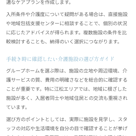
適なケアプランを作成します。
グループホーム入退所前に準備したい書類
入所条件や介護度について疑問がある場合は、直接施設
一覧
や地域包括支援センターに相談することで、個別の状況
スムーズな手続きのための家族間情報共有
に応じたアドバイスが得られます。複数施設の条件を比
法
較検討することも、納得のいく選択につながります。
入退所準備中に役立つ相談窓口と活用方法
指定共同生活介護に必要な条件と確認事項
手続き時に確認したい介護施設の選び方ガイド
施設見学や相談会の活用で不安を解消する
グループホームを選ぶ際は、施設の立地や周辺環境、介
方法
護サービスの質、費用の明確さなどを総合的に確認する
ことが重要です。特に江松エリアでは、地域に根ざした
施設が多く、入居者同士や地域住民との交流も重視され
ています。
選び方のポイントとしては、実際に施設を見学し、スタ
ッフの対応や生活環境を自分の目で確認することが挙げ