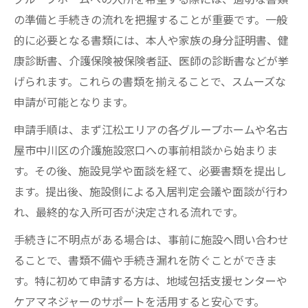
グループホーム入退所時の費用構成と注意
の準備と手続きの流れを把握することが重要です。一般
点
的に必要となる書類には、本人や家族の身分証明書、健
名古屋市でのグループホーム月額費用の相
康診断書、介護保険被保険者証、医師の診断書などが挙
場解説
げられます。これらの書類を揃えることで、スムーズな
グループホーム利用時の追加費用と抑え方
申請が可能となります。
の実例
申請手順は、まず江松エリアの各グループホームや名古
認知症グループホームの費用変動要因を徹
屋市中川区の介護施設窓口への事前相談から始まりま
底分析
す。その後、施設見学や面談を経て、必要書類を提出し
費用に影響する生活支援サービスの内容紹
ます。提出後、施設側による入居判定会議や面談が行わ
介
れ、最終的な入所可否が決定される流れです。
愛知県名古屋市で利用できる助成制度の活用法
手続きに不明点がある場合は、事前に施設へ問い合わせ
グループホーム利用時に申請できる助成制
ることで、書類不備や手続き漏れを防ぐことができま
度一覧
す。特に初めて申請する方は、地域包括支援センターや
介護施設で使える名古屋市独自の支援策の
ケアマネジャーのサポートを活用すると安心です。