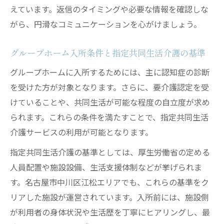
見学時に確認したい認知症サポート体制の
えています。返信のタイミングや必要な情報を確認しな
実例
がら、円滑なコミュニケーションを心がけましょう。
家族が納得できる施設選びのチェック項目
グループホーム入所条件と指定共同生活介護の基準
費用負担を軽減するためのグループホーム活用
術
グループホームに入所するためには、主に認知症の診断
を受けた方が対象となります。さらに、要介護認定を受
グループホーム費用を抑えるための具体策
けていることや、共同生活が可能な程度の自立度が求め
助成金や介護保険を活用した負担軽減方法
られます。これらの条件を満たすことで、指定共同生活
追加費用を避けるための生活費管理のポイ
介護サービスの利用が可能となります。
ント
指定共同生活介護の基準としては、厚生労働省の定める
他の介護施設との費用比較で見えるメリッ
人員配置や施設設備、生活支援体制などが挙げられま
ト
す。名古屋市中川区江松エリアでも、これらの基準をク
グループホーム利用時の賢い契約方法を解
リアした施設が運営されています。入所前には、施設側
説
が利用者の身体状況や生活歴を丁寧にヒアリングし、最
手続きがスムーズに進むための事前準備とは