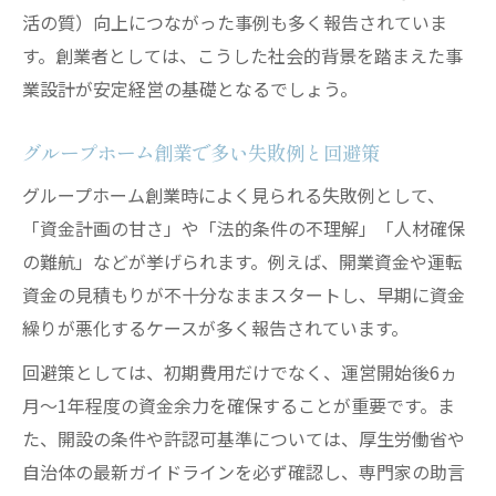
バリアフリー改修でグループホーム創業を
活の質）向上につながった事例も多く報告されていま
実現
す。創業者としては、こうした社会的背景を踏まえた事
所有物件を活用したグループホーム経営の
業設計が安定経営の基礎となるでしょう。
利点
グループホーム創業で多い失敗例と回避策
グループホーム創業時の物件選びと活用事
例
グループホーム創業時によく見られる失敗例として、
「資金計画の甘さ」や「法的条件の不理解」「人材確保
必要な資格と法的条件を徹底解説する創業ガイ
の難航」などが挙げられます。例えば、開業資金や運転
ド
資金の見積もりが不十分なままスタートし、早期に資金
グループホーム創業に資格は必須か正しく
繰りが悪化するケースが多く報告されています。
理解
サービス管理責任者など必要な人員基準を
回避策としては、初期費用だけでなく、運営開始後6ヵ
解説
月～1年程度の資金余力を確保することが重要です。ま
た、開設の条件や許認可基準については、厚生労働省や
法人格取得で押さえるべき法的条件とは
自治体の最新ガイドラインを必ず確認し、専門家の助言
障害者グループホーム創業に必要な申請手