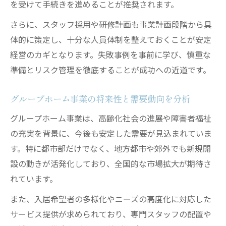
を受けて手続きを進めることが推奨されます。
順
さらに、スタッフ採用や研修計画も事業計画段階から具
行政手続きを円滑に進めるための注意点
体的に策定し、十分な人員体制を整えておくことが安定
補助金や融資を活用したグループホーム資金調
経営のカギとなります。失敗事例を事前に学び、慎重な
達術
準備とリスク管理を徹底することが成功への近道です。
グループホーム創業に活用できる補助金の
種類
グループホーム事業の将来性と需要動向を分析
融資制度を利用した資金調達のポイント
グループホーム事業は、高齢化社会の進展や障害者福祉
助成金申請で押さえたいグループホームの
の充実を背景に、今後も安定した需要が見込まれていま
条件
す。特に都市部だけでなく、地方都市や郊外でも新規開
自己資金と外部資金のバランスを考えた調
設の動きが活発化しており、全国的な市場拡大が期待さ
達術
れています。
設備投資補助の活用で創業コストを抑える
また、入居希望者の多様化やニーズの高度化に対応した
方法
サービス提供が求められており、専門スタッフの配置や
グループホーム経営の落とし穴と採算ラインに