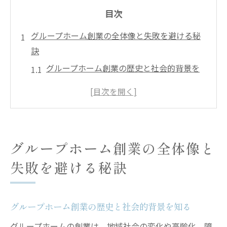
目次
グループホーム創業の全体像と失敗を避ける秘
訣
グループホーム創業の歴史と社会的背景を
知る
グループホーム創業で多い失敗例と回避策
グループホーム事業の将来性と需要動向を
分析
グループホーム創業の全体像と
創業時に押さえたいグループホームの基本
失敗を避ける秘訣
条件
障害者グループホーム創業に必要な準備と
は
グループホーム創業の歴史と社会的背景を知る
経営安定に導くグループホーム開業資金計画
グループホームの創業は、地域社会の変化や高齢化、障