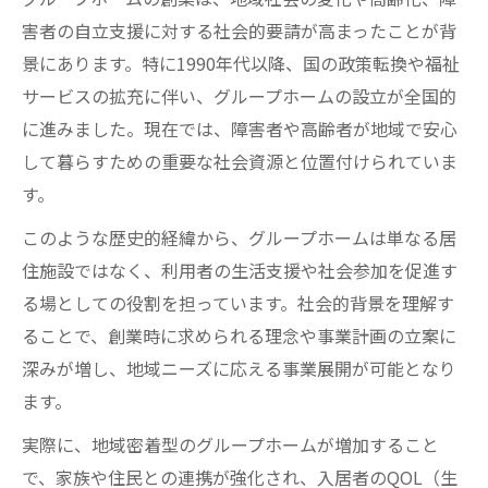
グループホーム創業に必要な資金計画の立
害者の自立支援に対する社会的要請が高まったことが背
て方
景にあります。特に1990年代以降、国の政策転換や福祉
開業費用の内訳と資金繰りの注意点を解説
サービスの拡充に伴い、グループホームの設立が全国的
グループホーム経営で見落としがちな資金
に進みました。現在では、障害者や高齢者が地域で安心
項目
して暮らすための重要な社会資源と位置付けられていま
資金調達に役立つグループホームの事業計
す。
画術
このような歴史的経緯から、グループホームは単なる居
運転資金の確保で安定したグループホーム
住施設ではなく、利用者の生活支援や社会参加を促進す
経営
る場としての役割を担っています。社会的背景を理解す
自宅活用で始めるグループホーム創業のポイン
ることで、創業時に求められる理念や事業計画の立案に
ト
深みが増し、地域ニーズに応える事業展開が可能となり
自宅をグループホームに転用する際の注意
ます。
点
実際に、地域密着型のグループホームが増加すること
建築基準や用途変更で必要な手続きとは
で、家族や住民との連携が強化され、入居者のQOL（生