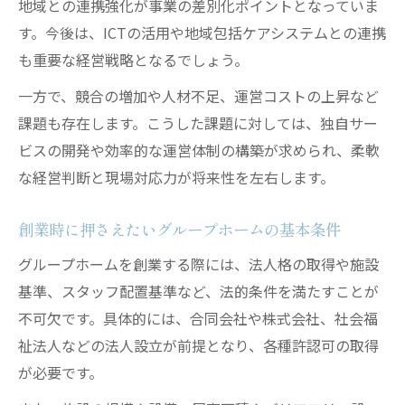
地域との連携強化が事業の差別化ポイントとなっていま
迫る
す。今後は、ICTの活用や地域包括ケアシステムとの連携
グループホーム経営で失敗しやすい要因と
も重要な経営戦略となるでしょう。
は
一方で、競合の増加や人材不足、運営コストの上昇など
採算ラインを見極める収支シミュレーショ
課題も存在します。こうした課題に対しては、独自サー
ン法
ビスの開発や効率的な運営体制の構築が求められ、柔軟
入居率維持と人件費管理で安定経営を目指
な経営判断と現場対応力が将来性を左右します。
す
グループホーム経営で注意すべき行政指導
創業時に押さえたいグループホームの基本条件
リスク
グループホームを創業する際には、法人格の取得や施設
経営が儲からない理由と対策を徹底解説
基準、スタッフ配置基準など、法的条件を満たすことが
不可欠です。具体的には、合同会社や株式会社、社会福
祉法人などの法人設立が前提となり、各種許認可の取得
が必要です。