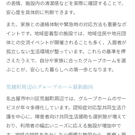
グループホーム現地見学で注目すべき点
の表情、施設内の清潔感などを実際に確認することで、
生活空間と支援体制を体感できる見学方法
安心度を具体的に判断できます。
グループホーム利用前に知りたい現場の様
また、家族との連絡体制や緊急時の対応方法も重要なポ
子
イントです。地域密着型の施設では、地域住民や地元団
見学時に聞くべき支援内容とスタッフ対応
体との交流イベントが開催されることも多く、入居者が
グループホームの雰囲気を知るための質問
孤立しない生活環境が整っています。これらの基準を押
例
さえたうえで、自分や家族に合ったグループホームを選
ぶことが、安心した暮らしへの第一歩となります。
共同生活援助と認知症対応型の違いを知る
グループホームの主なサービス形態を比較
荒越町周辺のグループホーム最新動向
共同生活援助と認知症型グループホームの
名古屋市中川区荒越町周辺では、グループホームのサー
特徴
ビスが年々多様化しています。認知症対応型共同生活介
利用者に合ったグループホーム選択のポイ
護を中心に、障害者向け共同生活援助も選択肢が増えて
ント
おり、利用者の幅広いニーズに応える施設が増加中で
支援内容の違いから選ぶグループホーム活
す。地域の特性を生かした小規模な施設から、医療・福