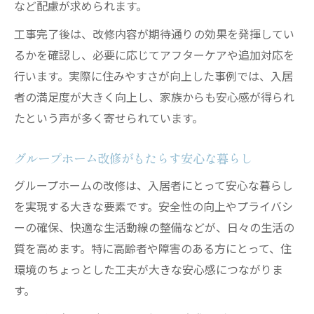
など配慮が求められます。
リスト
工事完了後は、改修内容が期待通りの効果を発揮してい
グループホーム改修の費用や負担軽減策に
るかを確認し、必要に応じてアフターケアや追加対応を
ついて
行います。実際に住みやすさが向上した事例では、入居
介護保険利用を意識した改修工事の進め方
者の満足度が大きく向上し、家族からも安心感が得られ
介護保険を活用したグループホーム改修の
たという声が多く寄せられています。
流れ
グループホーム改修と介護保険申請のポイ
グループホーム改修がもたらす安心な暮らし
ント
グループホームの改修は、入居者にとって安心な暮らし
介護保険利用でグループホーム改修を賢く
を実現する大きな要素です。安全性の向上やプライバシ
進める
ーの確保、快適な生活動線の整備などが、日々の生活の
グループホーム改修工事の給付対象と注意
質を高めます。特に高齢者や障害のある方にとって、住
点
環境のちょっとした工夫が大きな安心感につながりま
手続きの流れから見るグループホーム改修
す。
の進め方