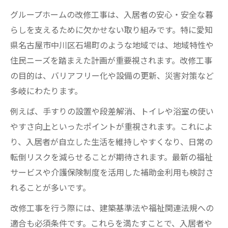
グループホーム改修工事で重視すべき安全
グループホームの改修工事は、入居者の安心・安全な暮
対策
らしを支えるために欠かせない取り組みです。特に愛知
施工前に確認したいグループホームの現状
県名古屋市中川区石場町のような地域では、地域特性や
トラブルを防ぐためのグループホーム改修
住民ニーズを踏まえた計画が重要視されます。改修工事
注意点
の目的は、バリアフリー化や設備の更新、災害対策など
グループホーム改修の業者選びで失敗しな
多岐にわたります。
い方法
例えば、手すりの設置や段差解消、トイレや浴室の使い
グループホーム改修の際の見積もりチェッ
やすさ向上といったポイントが重視されます。これによ
ク項目
り、入居者が自立した生活を維持しやすくなり、日常の
グループホーム改修で活きる中川区石場町の特
転倒リスクを減らせることが期待されます。最新の福祉
徴
サービスや介護保険制度を活用した補助金利用も検討さ
グループホーム改修に活かせる地域資源の
れることが多いです。
活用法
改修工事を行う際には、建築基準法や福祉関連法規への
中川区石場町の住環境が改修に与える影響
適合も必須条件です。これらを満たすことで、入居者や