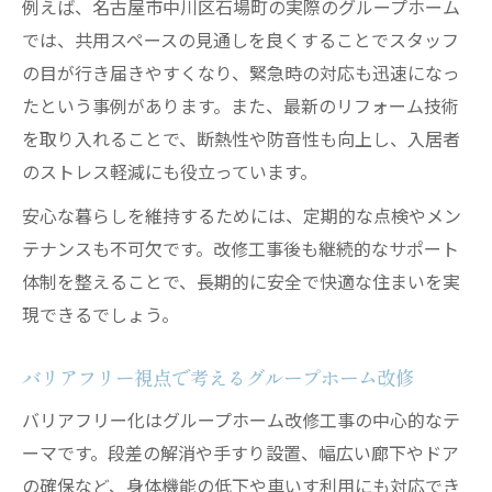
例えば、名古屋市中川区石場町の実際のグループホーム
生活支援が充実する住まい作りのコツ
では、共用スペースの見通しを良くすることでスタッフ
グループホーム改修で実現する生活支援環
の目が行き届きやすくなり、緊急時の対応も迅速になっ
境
たという事例があります。また、最新のリフォーム技術
日常生活が快適になるグループホーム改修
を取り入れることで、断熱性や防音性も向上し、入居者
工夫
のストレス軽減にも役立っています。
グループホーム改修で福祉サービスを最大
安心な暮らしを維持するためには、定期的な点検やメン
活用
テナンスも不可欠です。改修工事後も継続的なサポート
支援スタッフと協力した住まい作りのポイ
体制を整えることで、長期的に安全で快適な住まいを実
ント
現できるでしょう。
グループホーム改修で得られる自立支援の
工夫
バリアフリー視点で考えるグループホーム改修
バリアフリー化はグループホーム改修工事の中心的なテ
ーマです。段差の解消や手すり設置、幅広い廊下やドア
の確保など、身体機能の低下や車いす利用にも対応でき