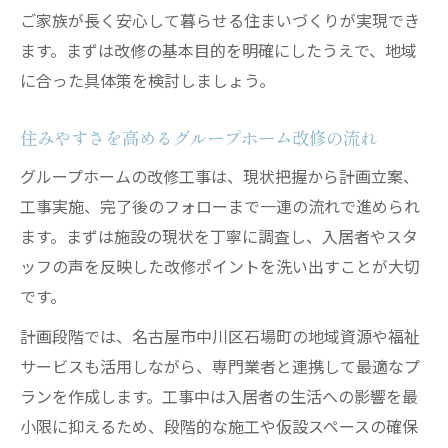
とは
ご家族が長く安心して暮らせる住まいづくりが実現でき
地域連携で実現するグループホームの改修
ます。まずは改修の基本目的を明確にしたうえで、地域
工事
に合った具体策を検討しましょう。
グループホーム改修で活きる福祉サービス
住みやすさを高めるグループホーム改修の流れ
の特徴
周辺施設と連携したグループホームの改修
グループホームの改修工事は、現状把握から計画立案、
実例
工事実施、完了後のフォローまで一連の流れで進められ
ます。まずは施設の現状を丁寧に調査し、入居者やスタ
住宅改修を検討する際の要チェックポイント
ッフの声を反映した改修ポイントを洗い出すことが大切
グループホーム改修検討時の重要な確認事
です。
項
住宅改修の目的に合ったグループホームの
計画段階では、名古屋市中川区石場町の地域資源や福祉
選び方
サービスも活用しながら、専門業者と連携して最適なプ
ランを作成します。工事中は入居者の生活への影響を最
グループホーム改修に必要な書類や手続き
小限に抑えるため、段階的な施工や仮設スペースの確保
安全性を確保するための改修工事チェック