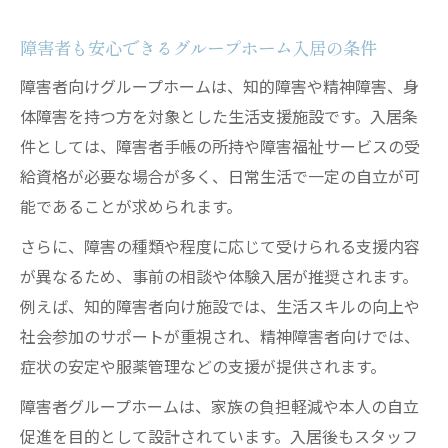
グループホームを検討するなら知っておきたい
障害者も安心できるグループホーム入居の条件
流れ
障害者向けグループホームは、知的障害や精神障害、身
グループホーム入居までの流れと準備の進
体障害を持つ方を対象とした生活支援施設です。入居条
め方
件としては、障害者手帳の所持や障害福祉サービスの受
入居相談からグループホーム契約までの手
給資格が必要な場合が多く、日常生活で一定の自立が可
順
能であることが求められます。
見学や面談で分かるグループホームの雰囲
さらに、障害の種類や程度に応じて受けられる支援内容
気
が異なるため、事前の相談や体験入居が推奨されます。
グループホーム入居時に必要な書類と注意
例えば、知的障害者向け施設では、生活スキルの向上や
点
社会参加のサポートが重視され、精神障害者向けでは、
グループホーム入居基準の確認ポイント
症状の安定や服薬管理などの支援が提供されます。
障害者にも対応するグループホームの特徴
障害者グループホームは、家族の負担軽減や本人の自立
障害者向けグループホームの入居条件を解
促進を目的として設計されています。入居後もスタッフ
説