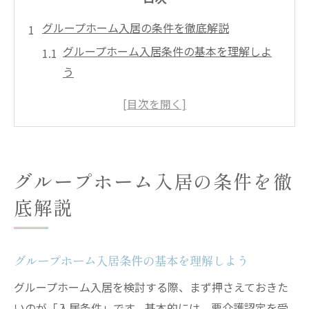
グループホーム入居の条件を徹底解説
グループホーム入居条件の基本を理解しよ
う
障害者も安心できるグループホーム入居の
条件
精神疾患がある方のグループホーム入居条
件とは
グループホーム入居の条件を徹
認知症以外も含めたグループホーム入居の
底解説
ポイント
グループホーム入居の条件と老人ホームと
の違い
グループホーム入居条件の基本を理解しよう
安心して選ぶためのグループホーム知識
グループホーム入居を検討する際、まず押さえておきた
グループホーム選びで押さえるべき知識と
いのが「入居条件」です。基本的には、要介護認定を受