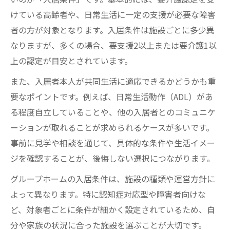
は
けている高齢者や、日常生活に一定の支援が必要な障害
グループホーム入居時に確認したいサポー
者の方が対象となります。入居条件は施設ごとに多少異
ト体制
なりますが、多くの場合、要支援2以上または要介護1以
利用者の声で見るグループホームの選び方
上の認定が目安とされています。
グループホームのスタッフ体制と生活支援
また、入居者本人が共同生活に適応できるかどうかも重
の特徴
要なポイントです。例えば、日常生活動作（ADL）があ
認知症グループホームと一般施設の違いを
る程度自立していることや、他の入居者とのコミュニケ
知る
ーションが取れることが求められるケースが多いです。
入居費用や条件を比較するポイント
事前に見学や相談を通じて、具体的な条件や生活イメー
グループホーム入居費用と条件の比較方法
ジを確認することが、後悔しない選択につながります。
グループホームの料金表の見方と費用相場
グループホームの入居条件は、施設の種類や運営方針に
グループホーム入居で注意したい追加費用
よって異なります。特に認知症対応型や障害者向けな
障害者向けグループホーム費用の特徴
ど、対象者ごとに条件が細かく設定されているため、自
分や家族の状況に合った施設を選ぶことが大切です。
老人ホームとグループホーム費用の違い