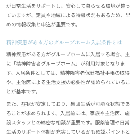
が日常生活をサポートし、安心して暮らせる環境が整っ
グループホーム障害者支援サービスの実際
ていますが、定員や地域による待機状況もあるため、早
グループホームでの共同生活と個別支援の
めの情報収集と申込が重要です。
工夫
障害者グループホームと老人ホームの違い
精神疾患がある方のグループホーム入居条件とは
精神障害者がグループホームで暮らすメリ
精神疾患がある方がグループホームに入居する場合、主
ット
に「精神障害者グループホーム」が利用対象となりま
認知症以外もグループホームで暮らせる？
す。入居条件としては、精神障害者保健福祉手帳の取得
認知症以外の方がグループホーム入居でき
や、主治医による生活支援の必要性が認められているこ
る条件
とが基本です。
精神障害や身体障害のある方の入居可能性
また、症状が安定しており、集団生活が可能な状態であ
グループホーム認知症以外入居の注意点
ることが求められます。入居前には、家族や主治医、施
入居条件から見る多様なグループホームの
設スタッフとの綿密な相談が重要です。服薬管理や日常
選択肢
生活のサポート体制が充実しているかも確認ポイントと