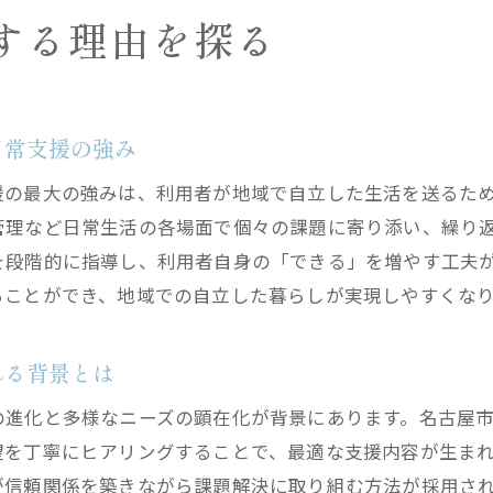
医療機関や地域福祉サービスとの連携支援
する理由を探る
グループホームで実現する自己決定の重要性
利用者一人ひとりに寄り添うサポートの質
生活の質を高めるための支援体制の特徴
日常支援の強み
グループホームで受けられる生活支援の多様性
援の最大の強みは、利用者が地域で自立した生活を送るた
中川区の障害者グループホームが担う役割とは
管理など日常生活の各場面で個々の課題に寄り添い、繰り
専門スタッフによる継続的なサポート体制
を段階的に指導し、利用者自身の「できる」を増やす工夫
障害者グループホーム独自の支援プログラム
ることができ、地域での自立した暮らしが実現しやすくな
名古屋市障害者施設一覧から学ぶ支援の特色
生活環境の整備が利用者の満足度に直結する理由
れる背景とは
安心して新生活を始めるための判断ポイント
の進化と多様なニーズの顕在化が背景にあります。名古屋
グループホーム選択時に押さえるべき基準
望を丁寧にヒアリングすることで、最適な支援内容が生ま
障害者グループホームの見学で確認したい点
が信頼関係を築きながら課題解決に取り組む方法が採用さ