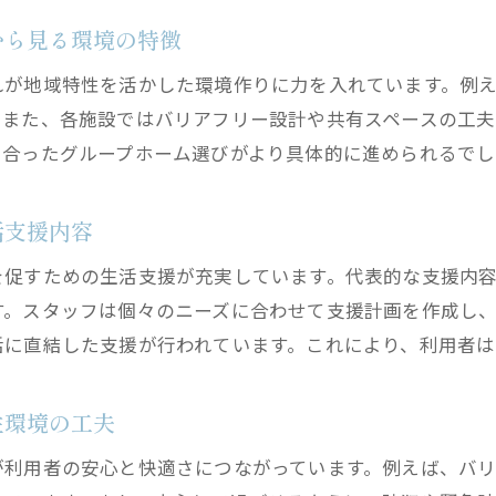
中川区宮脇町で暮らしやすさを感じる瞬間
から見る環境の特徴
グループホーム利用者が感じる快適な日常のポイント
れが地域特性を活かした環境作りに力を入れています。例
ワンルーム型グループホームの利便性と安心感
。また、各施設ではバリアフリー設計や共有スペースの工
地域住民との交流がもたらす暮らしやすさの実感
に合ったグループホーム選びがより具体的に進められるでし
障害者グループホームでの季節行事や地域参加体験
名古屋市中川区の障害者グループホームの魅力
活支援内容
自分らしく生活できる環境を重視する選び方
を促すための生活支援が充実しています。代表的な支援内
自立支援に強いグループホームの魅力
す。スタッフは個々のニーズに合わせて支援計画を作成し
グループホームが実践する自立支援の具体的な方法
活に直結した支援が行われています。これにより、利用者は
障害者グループホームで学べる生活スキルとサポート
就労支援との連携が利用者の自立を後押しする理由
住環境の工夫
マンションタイプグループホームでの自立生活体験
が利用者の安心と快適さにつながっています。例えば、バ
日常生活で自信を持てるサポート体制の特徴