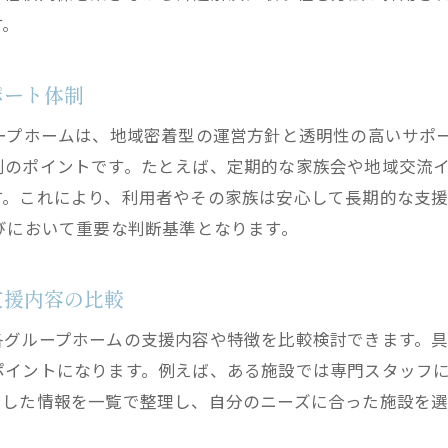
中川区地域で利用しやすい支援や制度の活用法
す。
ワンルーム型など住まいタイプ別の特徴と比較
利用者の体験談から学ぶ理想のグループホーム像
ポート体制
安心して新生活を始めるための情報整理術
ープホームは、地域密着型の運営方針と透明性の高いサポ
判のポイントです。たとえば、定期的な家族会や地域交流
す。これにより、利用者やその家族は安心して長期的な支
びにおいて重要な判断基準となります。
支援内容の比較
各グループホームの支援内容や特徴を比較検討できます。
ポイントになります。例えば、ある施設では専門スタッフ
うした情報を一覧で整理し、自分のニーズに合った施設を