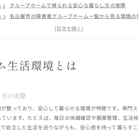
グループホームで得られる安心な暮らし方の実際
名古屋市の障害者グループホーム一覧から見る環境の
中川区で選ばれるグループホームの生活支援内容
障害者グループホームが大切にする居住環境の工夫
マンションタイプのグループホームの魅力と選び方
グループホーム生活で感じる地域との温かなつながり
ム生活環境とは
専門サポートが充実する理由を探る
グループホームの専門スタッフによる日常支援の強み
利用者に寄り添う専門サポートが生まれる背景とは
し方の実際
特定非営利活動法人の評判から見るサポート体制
制が整っており、安心して暮らせる環境が特徴です。専門
名古屋市障害者施設一覧を参考にした支援内容の比較
れています。たとえば、毎日の体調確認や服薬管理、生活
医療や福祉サービス連携がグループホームで重要な理
域で自立した生活を送りながらも、安心感を持って暮らすこ
グループホームで実現する多様なニーズへの対応力