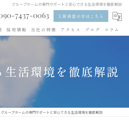
グループホームの専門サポートと安心できる生活環境を徹底解説
090-7437-0063
入居希望の方はこちら
問
採用情報
当社の特徴
アクセス
ブログ
コラム
入居
食事
る生活環境を徹底解説
レクリエーション
求人
内職
グループホームの専門サポートと安心できる生活環境を徹底解説
看護