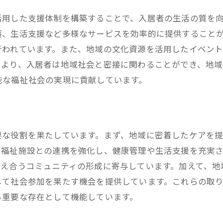
地域社会とグループホームの共生が生む生活の質向上
活用した支援体制を構築することで、入居者の生活の質を
共生社会における生活の質向上策
護、生活支援など多様なサービスを効率的に提供すること
入居者と地域住民の相互理解の深化
行われています。また、地域の文化資源を活用したイベン
健康的な生活環境を支える地域の力
により、入居者は地域社会と密接に関わることができ、地域
共生から生まれる地域の魅力
能な福祉社会の実現に貢献しています。
グループホームと地域の共同プロジェクト
生活の質を高める地域の取り組み
グループホームが地域社会にもたらす福祉の向上
要な役割を果たしています。まず、地域に密着したケアを
地域福祉の基盤としてのグループホーム
や福祉施設との連携を強化し、健康管理や生活支援を充実
福祉サービスの拡充と地域の役割
支え合うコミュニティの形成に寄与しています。加えて、地
グループホームがもたらす地域の安心感
して社会参加を果たす機会を提供しています。これらの取
福祉ネットワークの強化による社会貢献
る重要な存在として機能しています。
地域住民と共に築く持続可能な福祉