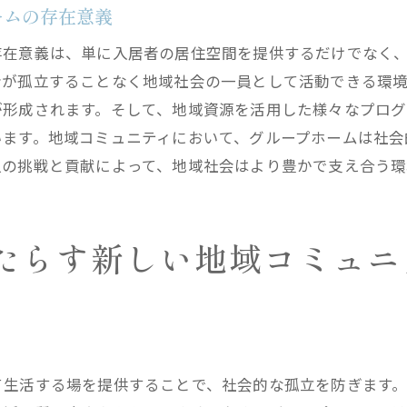
福祉向上に向けたグループホームの挑戦
ームの存在意義
地域連携を通じたグループホームの支援とその意義
存在意義は、単に入居者の居住空間を提供するだけでなく
地域社会との連携強化による支援体制
者が孤立することなく地域社会の一員として活動できる環
グループホームが果たす地域支援の役割
が形成されます。そして、地域資源を活用した様々なプロ
います。地域コミュニティにおいて、グループホームは社会
連携を深めるための地域コミュニケーション
人の挑戦と貢献によって、地域社会はより豊かで支え合う環
支援活動における地域住民の参加促進
地域連携による問題解決の取り組み
グループホームの意義と地域の未来
たらす新しい地域コミュニ
地域の絆を強化するグループホームの取り組み
地域との絆を深める日常的な活動
住民参加型イベントの開催による交流促進
入居者が地域に与えるポジティブな影響
て生活する場を提供することで、社会的な孤立を防ぎます
協働による地域問題解決と絆の強化