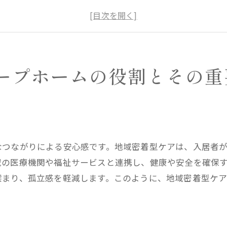
入居者と地域の関係構築による相乗効果
地域資源を活用した支援体制の構築
グループホームが担う地域福祉の向上
地域コミュニティにおけるグループホームの存在意
ープホームの役割とその重
グループホームがもたらす新しい地域コミュニティの形
コミュニティの一員としての生活体験
世代を超えた交流が生む新しい絆
地域団体との連携による活動の幅広さ
なつながりによる安心感です。地域密着型ケアは、入居者
入居者が地域に与えるポジティブな影響
域の医療機関や福祉サービスと連携し、健康や安全を確保
地域コミュニティの再生とグループホームの役割
深まり、孤立感を軽減します。このように、地域密着型ケ
共生社会に向けたグループホームの取り組み
孤立を防ぐグループホームの取り組みと地域活性化
孤立を未然に防ぐ地域交流の重要性