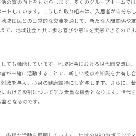
生活の質の向上をもたらします。多くのグループホームで
地域の連携を深めるための取り組み
ポートしています。こうした取り組みは、入居者が自分ら
絆を強化することで生まれる地域の変化
、地域住民との日常的な交流を通じて、新たな人間関係や
越えて、地域社会と共に歩む喜びや意味を実感できるのです
としても機能しています。地域社会における世代間交流は
齢者が一緒に活動することで、新しい視点や知識を共有し
な刺激を与え、心身の健康維持にも寄与します。さらに、
会における役割について学ぶ貴重な機会となります。世代
基盤となるのです。
、多様な活動を展開しています。地域のNPOやボランテ