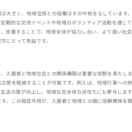
地域イベントを通じた社会参加の促進
割は大きく、地域住民との協働はその中核をなしています
サポートネットワークの構築とその効果
、定期的な交流イベントや地域のボランティア活動を通じ
グループホームが地域にもたらす活気
し、支援することで、地域全体が協力し合い、より良い社
孤立問題を解決するための地域連携
双方にとって有益です。
住民参加型プログラムによる孤独感の軽減
果
高齢化社会におけるグループホームの挑戦と未来
高齢化が進む地域に必要なケアの形
で、入居者と地域社会との関係構築は重要な役割を果たし
未来を見据えたグループホームの可能性
孤立感を軽減することが可能です。例えば、地域行事への
の生活の質が向上し、地域社会全体の活性化にも寄与しま
高齢者の自立支援と地域のサポート
ます。この相互作用が、入居者と地域との間に信頼関係を
次世代に向けたグループホームの挑戦
持続可能な介護環境の構築
高齢化社会における地域政策との連携