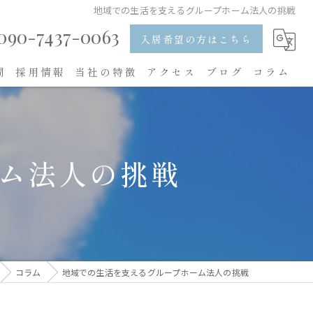
地域での生活を支えるグループホーム法人の挑戦
090-7437-0063
入居希望の方はこちら
問
採用情報
当社の特徴
アクセス
ブログ
コラム
入居
食事
ム法人の挑戦
レクリエーション
求人
内職
コラム
地域での生活を支えるグループホーム法人の挑戦
看護