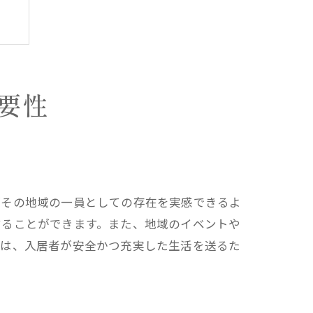
義
要性
がその地域の一員としての存在を実感できるよ
することができます。また、地域のイベントや
アは、入居者が安全かつ充実した生活を送るた