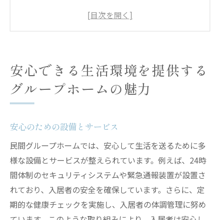
プライバシーを尊重した住まい
安全性を最優先に考える取り組み
快適な暮らしを支えるスタッフ体制
健康をサポートする生活環境
安心できる生活環境を提供する
心地よい空間づくりのポイント
グループホームの魅力
民間グループホームで感じる地域との深いつな
がり
地域社会との共生の重要性
安心のための設備とサービス
地域イベントへの参加と貢献
民間グループホームでは、安心して生活を送るために多
地域ネットワークを活かしたサポート
様な設備とサービスが整えられています。例えば、24時
住民と地域住民の交流促進
間体制のセキュリティシステムや緊急通報装置が設置さ
れており、入居者の安全を確保しています。さらに、定
地域資源を活用した社会参加
期的な健康チェックを実施し、入居者の体調管理に努め
地域との連携を強化する取り組み
ています。このような取り組みにより、入居者は安心し