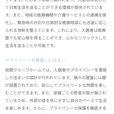
住民同士が支え合う空間が生む心の余裕
て日常生活を送ることができる環境が提供されていま
コミュニティづくりの重要性
す。また、地域の医療機関や介護サービスとの連携を強
住民同士の交流がもたらす安心感
化し、緊急時の対応や日常的な健康相談にも迅速に応じ
サポートし合う文化の育成
られる体制を整えています。これにより、入居者は医療
心の健康を維持するコミュニケーション
面でも安心感を得ることができ、心からリラックスした
生活を送ることが可能です。
日々の生活を豊かにする共助関係
孤立を防ぐ工夫と活動
プライバシーを尊重した住まい
生活の質を高める民間グループホームの運営の
民間グループホームでは、入居者のプライバシーを重視
秘訣
した住まいの設計が行われています。個々の居室には鍵
運営の透明性と信頼性
が設置されており、安心してプライベートな時間を楽し
居住者の声を活かすフィードバック体制
むことができます。また、部屋ごとの防音対策が施され
充実したプログラムの提供
ているため、外部の音を気にせずに自分のペースで生活
プロフェッショナルなスタッフ教育
を楽しめます。さらに、プライバシーの保護を徹底する
常に進化するサービスの提供