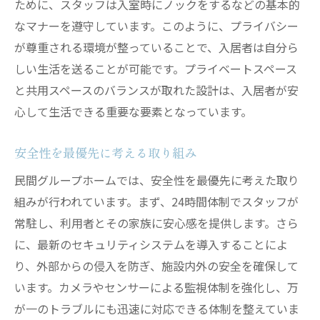
ために、スタッフは入室時にノックをするなどの基本的
家族とのコミュニケーションを重視
なマナーを遵守しています。このように、プライバシー
が尊重される環境が整っていることで、入居者は自分ら
地域社会を活性化するグループホームの役割と
しい生活を送ることが可能です。プライベートスペース
は
と共用スペースのバランスが取れた設計は、入居者が安
地域貢献活動の実践
心して生活できる重要な要素となっています。
地域経済への影響と貢献
地域とのシナジーを生むプロジェクト
安全性を最優先に考える取り組み
住民の社会参加を促進する活動
民間グループホームでは、安全性を最優先に考えた取り
地域イベントの中心としての役割
組みが行われています。まず、24時間体制でスタッフが
地域の課題解決に向けた取り組み
常駐し、利用者とその家族に安心感を提供します。さら
イベントを通じて広がるグループホームの可能
に、最新のセキュリティシステムを導入することによ
性
り、外部からの侵入を防ぎ、施設内外の安全を確保して
四季折々のイベントとその魅力
います。カメラやセンサーによる監視体制を強化し、万
が一のトラブルにも迅速に対応できる体制を整えていま
住民の創造性を引き出す催し物