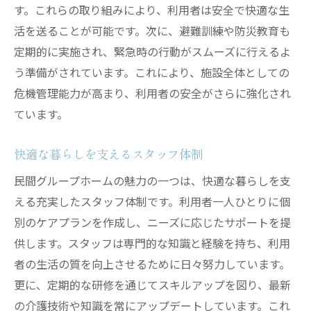
す。これらの取り組みにより、利用者は安全で快適な生
地域との新しいつながりを生むイベント
活を送ることが可能です。次に、避難訓練や防災教育も
イベントがもたらす心の充実
定期的に実施され、緊急時の行動がスムーズに行えるよ
参加型イベントで得られるメリット
う準備がされています。これにより、施設全体としての
イベントを通じた住民の成長と発展
危機管理能力が高まり、利用者の安全がさらに強化され
民間グループホームでの心温まる日々
ています。
日常に笑顔をもたらす取り組み
快適な暮らしを支えるスタッフ体制
心を癒す環境づくりの工夫
生活の中で感じる喜びと安心
民間グループホームの魅力の一つは、快適な暮らしを支
える充実したスタッフ体制です。利用者一人ひとりに個
住民の心に寄り添うサービス
別のケアプランを作成し、ニーズに応じたサポートを提
日々の小さな幸せを共有
供します。スタッフは専門的な知識と経験を持ち、利用
心温まるエピソードの紹介
者の生活の質を向上させるために日々努力しています。
心地よい生活環境と地域交流が導く新しい日常
更に、定期的な研修を通じてスキルアップを図り、最新
新しい日常を創る生活スタイル
の介護技術や知識を常にアップデートしています。これ