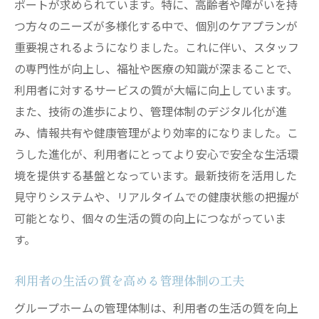
ポートが求められています。特に、高齢者や障がいを持
日常生活サポートの充実化
つ方々のニーズが多様化する中で、個別のケアプランが
個別ケアプランの重要性
重要視されるようになりました。これに伴い、スタッフ
レクリエーション活動の役割
の専門性が向上し、福祉や医療の知識が深まることで、
利用者のニーズに基づく柔軟な対応
利用者に対するサービスの質が大幅に向上しています。
家族との連携強化による安心感の共有
また、技術の進歩により、管理体制のデジタル化が進
プライバシーを守る管理体制の工夫
み、情報共有や健康管理がより効率的になりました。こ
うした進化が、利用者にとってより安心で安全な生活環
信頼されるグループホーム管理体制の構築方法
境を提供する基盤となっています。最新技術を活用した
透明性のある運営体制
見守りシステムや、リアルタイムでの健康状態の把握が
定期的な評価と改善のプロセス
可能となり、個々の生活の質の向上につながっていま
スタッフと利用者の信頼関係の構築
す。
コミュニティ参加を促す管理体制
外部専門家との連携による支援
利用者の生活の質を高める管理体制の工夫
信頼性向上のための管理体制の見直し
グループホームの管理体制は、利用者の生活の質を向上