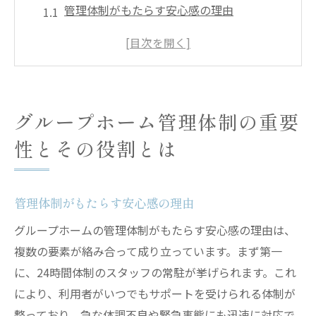
管理体制がもたらす安心感の理由
グループホームの管理体制の進化の歴史
利用者の生活の質を高める管理体制の工夫
管理体制の充実が家族に与える影響
グループホームの運営における管理体制の
グループホーム管理体制の重要
意義
性とその役割とは
管理体制の確立がもたらすコミュニティの
形成
進化するグループホームの管理体制最新アプロ
管理体制がもたらす安心感の理由
ーチを紹介
グループホームの管理体制がもたらす安心感の理由は、
最新技術導入による管理体制の改善
複数の要素が絡み合って成り立っています。まず第一
スマートホーム技術がもたらす新しい安心
に、24時間体制のスタッフの常駐が挙げられます。これ
感
により、利用者がいつでもサポートを受けられる体制が
デジタル化で実現する管理体制の効率化
整っており、急な体調不良や緊急事態にも迅速に対応で