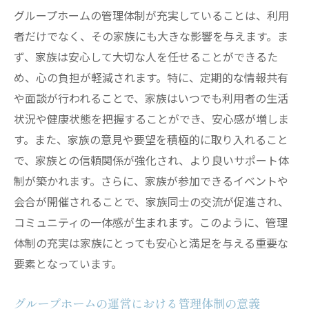
グループホームの管理体制が充実していることは、利用
安全設備の定期点検とアップグレード
者だけでなく、その家族にも大きな影響を与えます。ま
管理体制がもたらす安全文化の醸成
ず、家族は安心して大切な人を任せることができるた
最新技術が支えるグループホームの管理体制の
め、心の負担が軽減されます。特に、定期的な情報共有
未来
や面談が行われることで、家族はいつでも利用者の生活
AI技術を活用した見守りシステム
状況や健康状態を把握することができ、安心感が増しま
IoTデバイスの導入による効率化
す。また、家族の意見や要望を積極的に取り入れること
データ分析で実現する個別管理体制
で、家族との信頼関係が強化され、より良いサポート体
仮想現実を用いた新しいケア方法
制が築かれます。さらに、家族が参加できるイベントや
会合が開催されることで、家族同士の交流が促進され、
テクノロジーが変えるコミュニケーション
コミュニティの一体感が生まれます。このように、管理
の形
体制の充実は家族にとっても安心と満足を与える重要な
未来のグループホーム管理体制のビジョン
要素となっています。
グループホームの運営における管理体制の意義