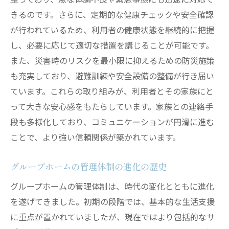
個別ニーズに応じたカスタマイズ管理体制
きるのです。さらに、定期的な健康チェックや安全確認
が行われているため、利用者の健康状態を継続的に把握
専門スタッフによる柔軟な対応力
し、必要に応じて適切な措置を講じることが可能です。
コミュニケーションを重視した管理体制の
また、災害時のリスクを最小限に抑えるための防災施策
進化
も充実しており、避難訓練や安全設備の整備が行き届い
安心を支えるグループホームの管理体制とは
ています。これらの取り組みが、利用者とその家族にと
24時間体制のサポートとその重要性
って大きな安心感をもたらしています。家族との連絡手
スタッフ教育が支える安心の提供
段も多様化しており、コミュニケーションが円滑に進む
安全な生活環境の確保方法
ことで、より強い信頼関係が築かれています。
利用者の声を反映した管理体制の構築
グループホームの管理体制の進化の歴史
緊急事態への迅速対応システム
健康管理と日常サポートの連携
グループホームの管理体制は、時代の変化とともに進化
を遂げてきました。初期の段階では、基本的な生活支援
グループホーム利用者の安心を築く管理体制の
に重点が置かれていましたが、現在ではより包括的なサ
工夫