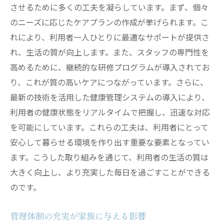
グループホームの管理体制が家族に与える安心
させるために多くの工夫を凝らしています。まず、個々
感
のニーズに応じたケアプランの作成が挙げられます。こ
家族とのコミュニケーション強化
れにより、利用者一人ひとりに最適なサポートが提供さ
れ、生活の質が向上します。また、スタッフの専門性を
定期報告による家族の安心感の確保
高めるために、継続的な研修プログラムが導入されてお
家族参画型の管理体制の導入
り、これが質の高いケアにつながっています。さらに、
家族からのフィードバックを活かす工夫
最新の技術を活用した健康管理システムの導入により、
緊急時の家族への迅速な連絡体制
利用者の健康状態をリアルタイムで把握し、迅速な対応
家族との信頼関係構築の重要性
を可能にしています。これらの工夫は、利用者にとって
安全性を高めるグループホームの管理体制のポ
安心して暮らせる環境を作り出す重要な要素となってい
イント
ます。こうした取り組みを通じて、利用者の生活の質は
安全基準の設定と実施方法
大きく向上し、より充実した毎日を過ごすことができる
利用者一人ひとりの安全確認プロセス
のです。
緊急時の対応マニュアルの整備
管理体制の充実が家族に与える影響
スタッフによる定期的な安全研修