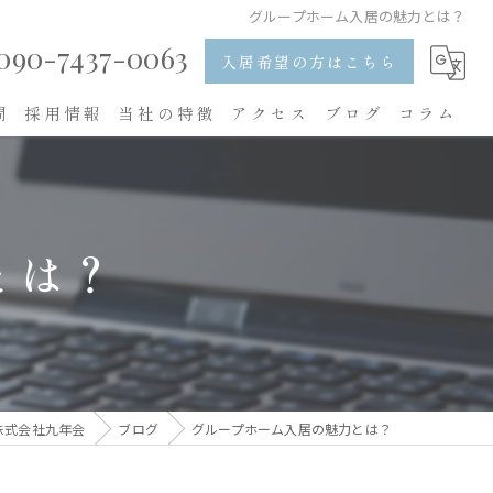
グループホーム入居の魅力とは？
090-7437-0063
入居希望の方はこちら
問
採用情報
当社の特徴
アクセス
ブログ
コラム
入居
食事
とは？
レクリエーション
求人
内職
株式会社九年会
ブログ
グループホーム入居の魅力とは？
看護