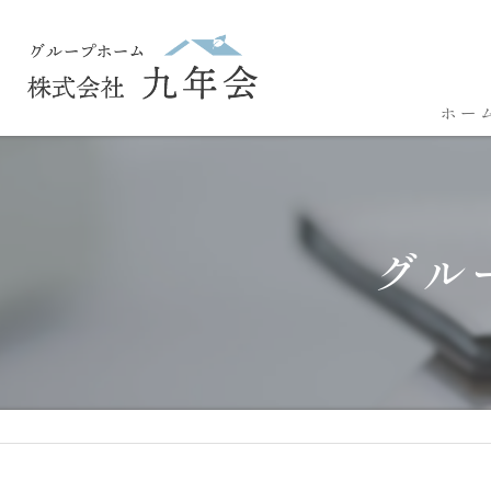
ホー
グル