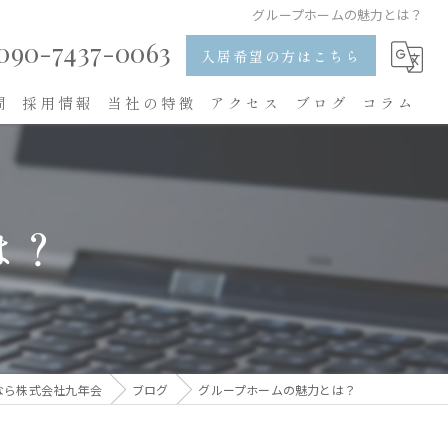
グループホームの魅力とは？
090-7437-0063
入居希望の方はこちら
問
採用情報
当社の特徴
アクセス
ブログ
コラム
入居
食事
は？
レクリエーション
求人
内職
なら株式会社九年会
ブログ
グループホームの魅力とは？
看護