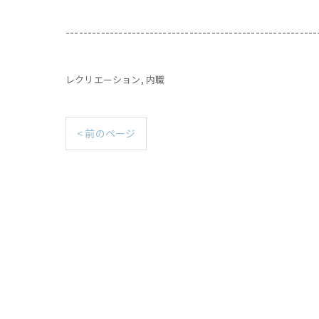
---------------------------------------------------------
レクリエーション
内職
< 前のページ