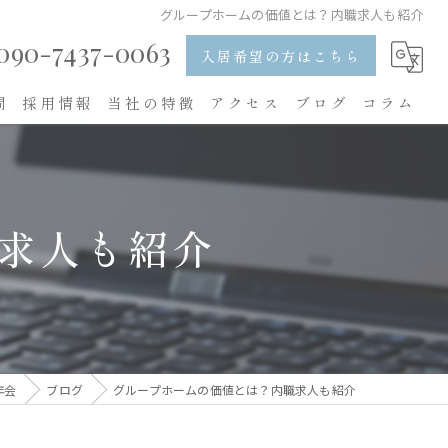
グループホームの価値とは？内職求人も紹介
090-7437-0063
入居希望の方はこちら
問
採用情報
当社の特徴
アクセス
ブログ
コラム
入居
食事
求人も紹介
レクリエーション
求人
内職
年会
ブログ
グループホームの価値とは？内職求人も紹介
看護