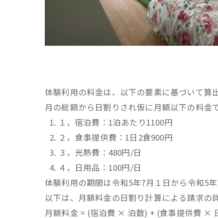
体験利用の料金は、以下の要素に基づいて算
月の総額から日割りされ仮に月額以下の料金
１，宿泊費：1泊あたり1100円
２，食事提供費：1日2食900円
３，光熱費：480円/日
４，日用品：100円/日
体験利用の期間は令和5年7月１日から令和5年
以下は、月額料金の日割り計算による請求の
月額料金 = (宿泊費 × 泊数) + (食事提供費 × 