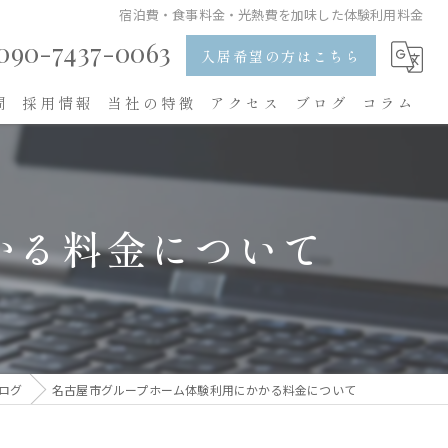
宿泊費・食事料金・光熱費を加味した体験利用料金
090-7437-0063
入居希望の方はこちら
問
採用情報
当社の特徴
アクセス
ブログ
コラム
入居
食事
かる料金について
レクリエーション
求人
内職
ログ
名古屋市グループホーム体験利用にかかる料金について
看護