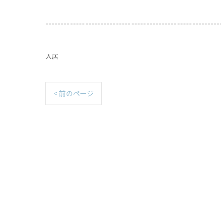
---------------------------------------------------------
入居
< 前のページ