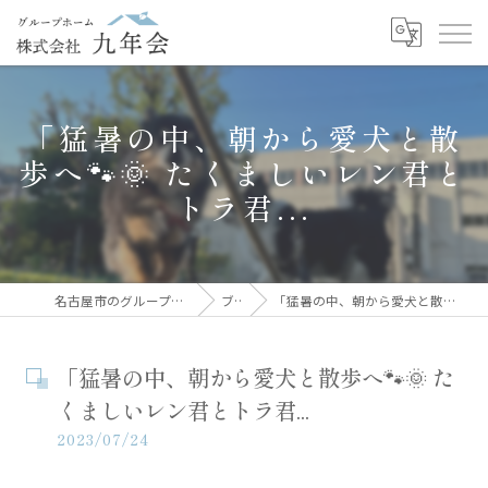
「猛暑の中、朝から愛犬と散
歩へ🐾🌞 たくましいレン君と
トラ君...
名古屋市のグループホームなら株式会社九年会
ブログ
「猛暑の中、朝から愛犬と散歩へ🐾🌞 たくましいレン君とトラ君...
「猛暑の中、朝から愛犬と散歩へ🐾🌞 た
くましいレン君とトラ君...
2023/07/24